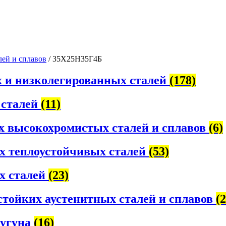
лей и сплавов
/ 35Х25Н35Г4Б
х и низколегированных сталей
(178)
 сталей
(11)
х высокохромистых сталей и сплавов
(6)
х теплоустойчивых сталей
(53)
х сталей
(23)
стойких аустенитных сталей и сплавов
(2
чугуна
(16)