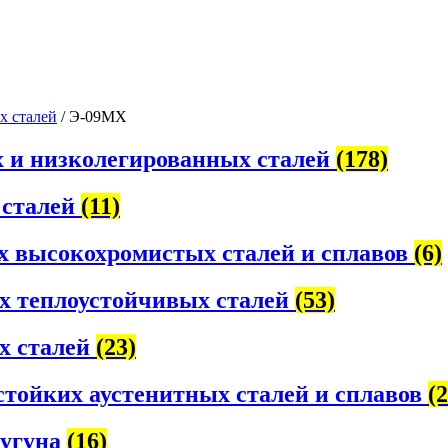
х сталей
/ Э-09МХ
х и низколегированных сталей
(178)
 сталей
(11)
х высокохромистых сталей и сплавов
(6)
х теплоустойчивых сталей
(53)
х сталей
(23)
стойких аустенитных сталей и сплавов
(2
чугуна
(16)