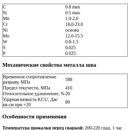
C
0.8 max
Si
0.5 max
Mn
1.0-2.0
Cr
18.0-23.0
Ni
основа
Mo
12.0-15.5
W
0.8-1.5
S
0.025
P
0.025
Механические свойства металла шва
Временное сопротивление
588
разрыву, МПа
Предел текучести, МПа
410
Относительное удлиннение, %
20
Ударная вязкость KCU, Дж/
89
кв.см при +20
Особенности применения
Температура прокалки перед сваркой:
200-220 град. 1 час