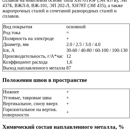
сплавов на никелевой основе типа ХН70ТЮР (ЭИ 437Б), ЭИ
437Б, ВЖЛ-8, ВЖ-101, ЭП 202-Л, ХН78Т (ЭИ 435), а также
жаропрочных сталей и сочетаний разнородных сталей и
сплавов.
Вид покрытия
основной
Род тока
=
Полярность на электроде
+
Диаметр, мм
2.0 / 2.5 / 3.0 / 4.0
Ісв, А
30-60 / 40-80 / 60-100 / 100-130
Производительность, г/А*час
12
Коэффициент расхода
1,6
Выход наплавленного металла
87
Положения швов в пространстве
Нижнее
+
Угловые, тавровые швы
+
Вертикальное, снизу вверх
+
Горизонтальное на вертик.
+
поверхности
Химический состав наплавленного металла, %