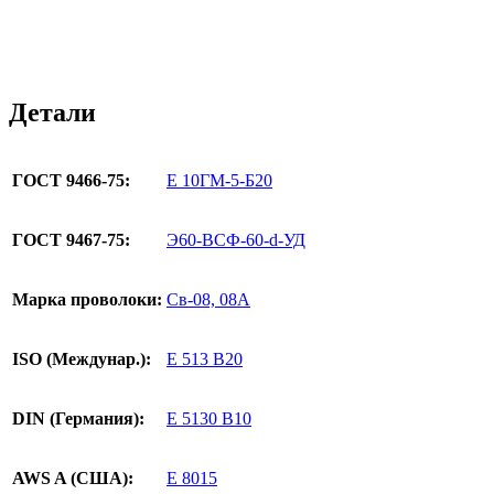
Детали
ГОСТ 9466-75:
Е 10ГМ-5-Б20
ГОСТ 9467-75:
Э60-ВСФ-60-d-УД
Марка проволоки:
Св-08, 08А
ISO (Междунар.):
Е 513 B20
DIN (Германия):
E 5130 B10
AWS A (США):
E 8015