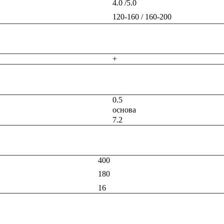
4.0 /5.0
120-160 / 160-200
+
0.5
основа
7.2
400
180
16