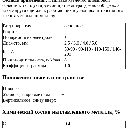
Область применения:
Наплавка кузнечно-штамповой
оснастки, эксплуатируемой при температуре до 650 град., а
также других деталей, работающих в условиях интенсивного
трения металла по металлу.
Вид покрытия
основное
Род тока
=
Полярность на электроде
+
Диаметр, мм
2.5 / 3.0 / 4.0 / 5.0
50-90 / 90-110 / 110-150 / 140-
Ісв, А
200
Производительность, г/А*час
8
Коэффициент расхода
1,6
Положения швов в пространстве
Нижнее
+
Угловые, тавровые швы
+
Вертикальное, снизу вверх
+
Химический состав наплавленного металла, %
C
0.4