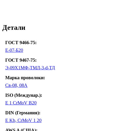
Детали
ГОСТ 9466-75:
Е-07-Б20
ГОСТ 9467-75:
Э-09Х1МФ-ТМЛ-3-d-ТД
Марка проволоки:
Св-08, 08А
ISO (Междунар.):
E 1 CrMoV B20
DIN (Германия):
E Kb, CrMoV 1 20
AWS A (США):