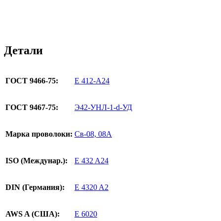
Детали
ГОСТ 9466-75:
Е 412-А24
ГОСТ 9467-75:
Э42-УНЛ-1-d-УД
Марка проволоки:
Св-08, 08А
ISO (Междунар.):
E 432 A24
DIN (Германия):
E 4320 A2
AWS A (США):
E 6020