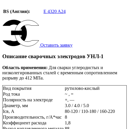
BS (Англия):
E 4320 A24
Оставить заявку
Описание сварочных электродов УНЛ-1
Область применения:
Для сварки углеродистых и
низколегированных сталей с временным сопротивлением
разрыву до 412 МПа.
Вид покрытия
рутилово-кислый
Род тока
~ , =
Полярность на электроде
+, —
Диаметр, мм
3.0 / 4.0 / 5.0
Ісв, А
80-120 / 110-180 / 160-220
Производительность, г/А*час
8
Коэффициент расхода
1,8
Выход наплавленного металла
88